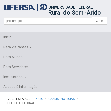
Início
UNIVERSIDADE FEDERAL
do
Rural do Semi-Árido
cabeçalho
do
Campo
Formulário
Buscar
portal
de
da
de
busca
UFERSA
Busca
Início
Para Visitantes
Para Alunos
Para Servidores
Institucional
Acesso à Informação
VOCÊ ESTÁ AQUI:
INÍCIO
CAADIS - NOTÍCIAS
DEFESO ELEITORAL